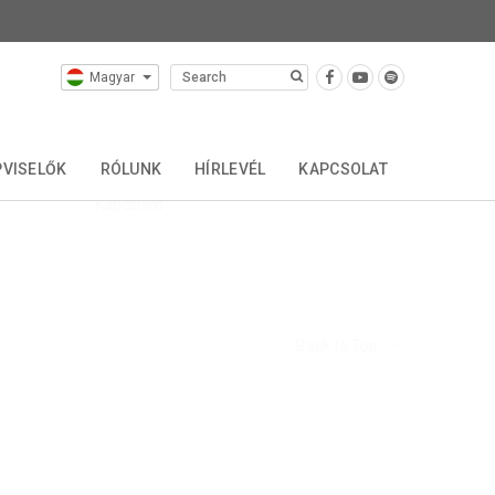
Magyar
ásával
GyIK
Kölcsönanyag
Kottavásárlás
VISELŐK
RÓLUNK
HÍRLEVÉL
KAPCSOLAT
Kapcsolat
Back to Top