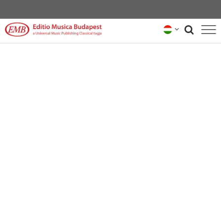
KATALÓGUS
ZENESZERZŐK
HÍREK
KÖLCSÖNANYAG-KÉPVISELŐK
RÓLUNK
HÍRLEVÉL
KAPCSOLAT