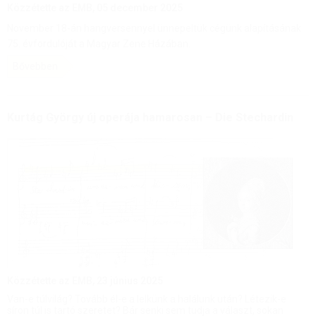
Közzétette az EMB,
05 december 2025
November 18-án hangversennyel ünnepeltük cégünk alapításának
75. évfordulóját a Magyar Zene Házában.
Bővebben
Kurtág György új operája hamarosan – Die Stechardin 
Közzétette az EMB,
23 június 2025
Van-e túlvilág? Tovább él-e a lelkünk a halálunk után? Létezik-e
síron túl is tartó szeretet? Bár senki sem tudja a választ, sokan