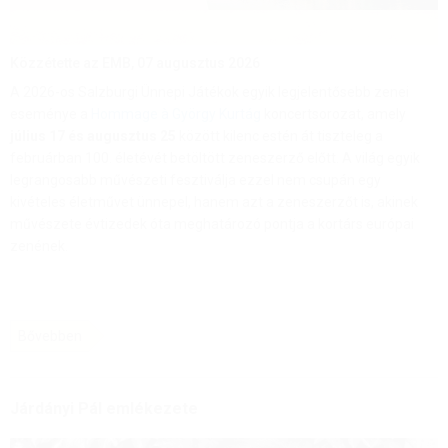
Közzétette az EMB,
07 augusztus 2026
A 2026-os Salzburgi Ünnepi Játékok egyik legjelentősebb zenei
eseménye a
Hommage à György Kurtág
koncertsorozat, amely
július 17 és augusztus 25
között kilenc estén át tiszteleg a
februárban 100. életévét betöltött zeneszerző előtt. A világ egyik
legrangosabb művészeti fesztiválja ezzel nem csupán egy
kivételes életművet ünnepel, hanem azt a zeneszerzőt is, akinek
művészete évtizedek óta meghatározó pontja a kortárs európai
zenének.
Bővebben
Járdányi Pál emlékezete