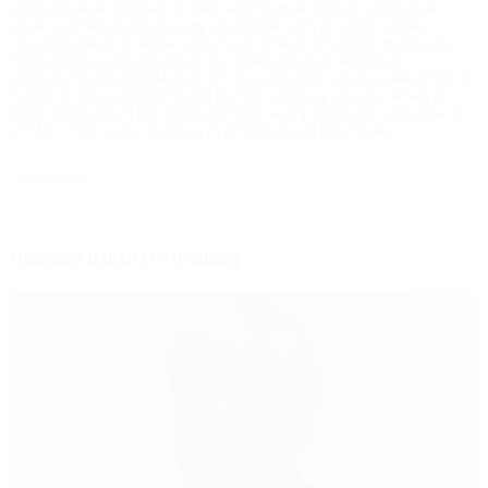
válaszolnának igennel, de akik nem hisznek ebben, valahogyan
azok is reménykednek, hogy az életünk nem ér véget a fizikai
távozásunkkal. Jó lenne tudni, hogy amikor itt hagyjuk majd ezt a
földi világot, valahol máshol újra találkozhatunk korábban
eltávozott szeretteinkkel és ott mi is várhatjuk azokat, akiket fájt itt
hagyni. Erről a reményről szól Kurtág György új operája, amelyet
2023-ban kezdett írni Christoph Hein Georg Christoph Lichtenberg
(1742-1799) levelei és írásai nyomán készült librettójára.
Bővebben
Homolya István (1940-2025)