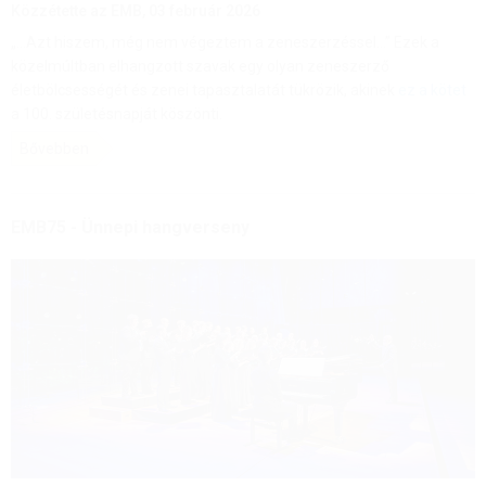
Közzétette az EMB,
03 február 2026
„…Azt hiszem, még nem végeztem a zeneszerzéssel…” Ezek a
közelmúltban elhangzott szavak egy olyan zeneszerző
életbölcsességét és zenei tapasztalatát tükrözik, akinek
ez a kötet
a 100. születésnapját köszönti.
Bővebben
EMB75 - Ünnepi hangverseny