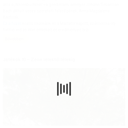
arra a „Notenbüchlein”-ra gondoltam, amelyet Johann Sebastian
Bach állított össze szeretett feleségének, Anna Magdalena
Bachnak.
Ez a füzet
közös munkánk és a Mártától kapott, számomra oly
fontos erő és ihlet emlékeit és eredményeit őrzi.
Bővebben
Játékok XI – Zene lélektől lélekig