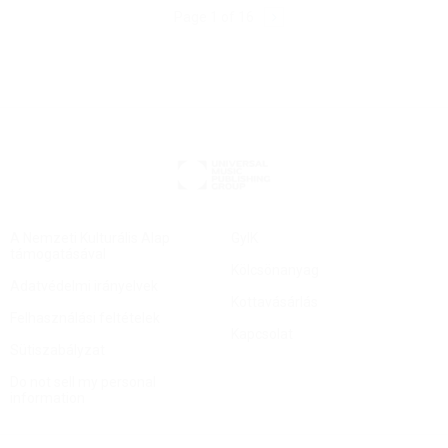
Page 1 of 16
A Nemzeti Kulturális Alap
GyIK
támogatásával
Kölcsönanyag
Adatvédelmi irányelvek
Kottavásárlás
Felhasználási feltételek
Kapcsolat
Sütiszabályzat
Do not sell my personal
information