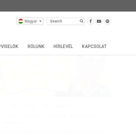
Magyar
Legfrissebb írások
VISELŐK
RÓLUNK
HÍRLEVÉL
KAPCSOLAT
ávoli világok hangjai – Balogh Máté kórusművei
urtág 100 – Nemzetközi zenetudományi konferencia
Budapesten
mlékkönyv hangokban - K. M. hangjegy koenyvetskéje