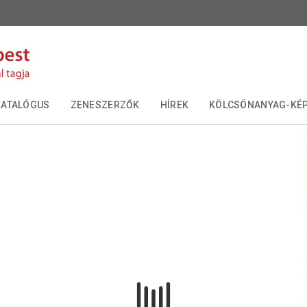
KATALÓGUS
ZENESZERZŐK
HÍREK
KÖLCSÖNANYAG-KÉP
ÉVFORDULÓK
T
K
E