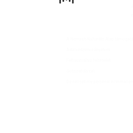
J
K
A Nemzeti Kulturális Alap támogat
Adatvédelmi irányelvek
Felhasználási feltételek
Sütiszabályzat
Do not sell my personal information