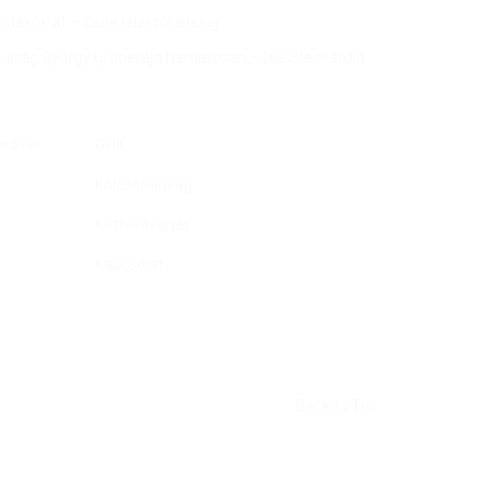
átékok XI – Zene lélektől lélekig
urtág György új operája hamarosan – Die Stechardin
ásával
GyIK
Kölcsönanyag
Kottavásárlás
Kapcsolat
Back to Top