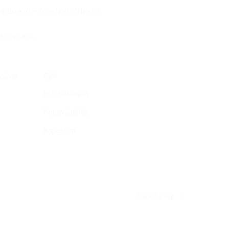
átékok XI – Zene lélektől lélekig
inden írás
ásával
GyIK
Kölcsönanyag
Kottavásárlás
Kapcsolat
Back to Top