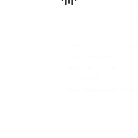
J
M
A Nemzeti Kulturális Alap támogat
Adatvédelmi irányelvek
Felhasználási feltételek
Sütiszabályzat
Do not sell my personal information