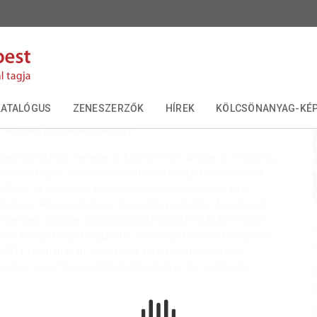
eske - Ausztriai bemutató - 
KATALÓGUS
ZENESZERZŐK
HÍREK
KÖLCSÖNANYAG-KÉP
e az EMB,
23 szeptember 2011
ÉVFORDULÓK
repel bécsi RSO Zenekar és Eötvös Péter október 8-i műsorán,
szt tisztelgés 200 évvel ezelőtt született Liszt Ferenc előtt,
a 2010-es bécsi Gustav Mahler Zeneszerzőverseny és a
 Új Zenei Fórum győzteseit bemutató produkció. A budapesti
őverseny győztes alkotásai közül HORVÁTH BALÁZS Faust
J
ímű kompozíciója hangzik fel, mely nagyzenekari kategória 1.
T
a 2011 februárjában. Négy tétele Liszt Ferenc Eine Faust-
című műve főszereplőinek eltorzított arcát mutatja be.
K
E