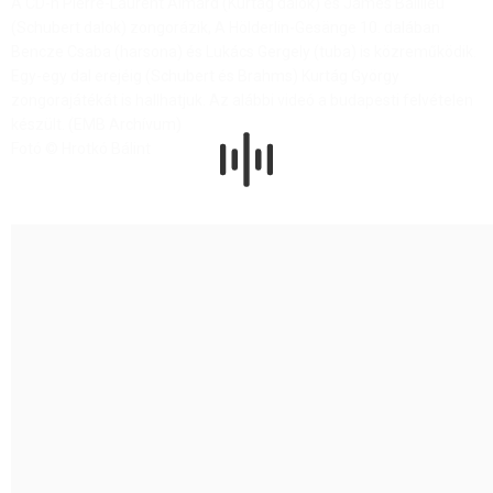
A CD-n Pierre-Laurent Aimard (Kurtág dalok) és James Baillieu
(Schubert dalok) zongorázik, A Hölderlin-Gesänge 10. dalában
Bencze Csaba (harsona) és Lukács Gergely (tuba) is közreműködik.
Egy-egy dal erejéig (Schubert és Brahms) Kurtág György
zongorajátékát is hallhatjuk. Az alábbi videó a budapesti felvételen
készült. (EMB Archívum)
Fotó © Hrotkó Bálint