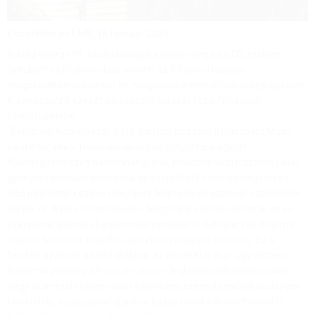
Közzétette az EMB,
15 február 2025
Kurtág György 99. születésnapjára jelent meg az a CD, melyen
Schubert és Brahms dalai mellett az ő bariton hangon
megszólaltatható szóló- és zongorakíséretes művei is szerepelnek.
A zeneszerző ezeket a bevezető sorokat írta a felvételek
kísérőfüzetébe:
„Benjamin Appl először 2018-ban jött hozzám a Budapest Music
Centerbe, ekkor Hölderlin-dalaimon dolgoztunk együtt.
Különlegesen szép baritonhangjával, énektechnikai biztonságával,
gyönyörű színpadi dikciójával és szerethető személyiségével az
első pillanattól kezdve megnyert; Márta és én azonnal a szívünkbe
zártuk őt. Azóta rendszeresen dolgozunk együtt, nemcsak az én
szerzeményeimen, hanem más zenéken is: Schubert és Brahms
dalait is többször előadtuk, pusztán a magunk örömére. Ez a
felvétel azoknak a szép óráknak az emlékét is őrzi. Úgy hiszem,
Benjamin jelenleg a
Hölderlin-dalaim
leghitelesebb tolmácsolója.
Nagy örömmel vettem részt a lemezen szereplő művek budapesti
felvételein, és jó szívvel ajánlom közös munkánk eredményét.”