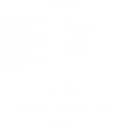
A Nemzeti Kulturális Alap
GyIK
támogatásával
Kölcsönanyag
Adatvédelmi irányelvek
Kottavásárlás
Felhasználási feltételek
Kapcsolat
Sütiszabályzat
Do not sell my personal
information
© 2025 Universal Music Publishing Group Minden jog fenntartva.
Back to Top