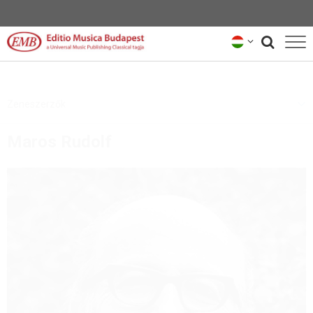
KATALÓGUS
Zeneszerzők
ZENESZERZŐK
Maros Rudolf
HÍREK
KÖLCSÖNANYAG-KÉPVISELŐK
RÓLUNK
HÍRLEVÉL
KAPCSOLAT