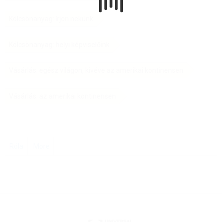
Kölcsönanyag: írjon nekünk
Kölcsönanyag: helyi képviselőink
Vásárlás: egész világon, kivéve az amerikai kontinensen
Vásárlás: az amerikai kontinensen
Róla
More