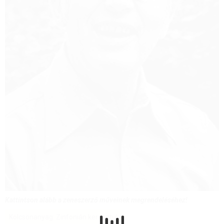
Kattintson alább a zeneszerző műveinek megrendeléséhez!
Kölcsönanyag: Zinfonián keresztül