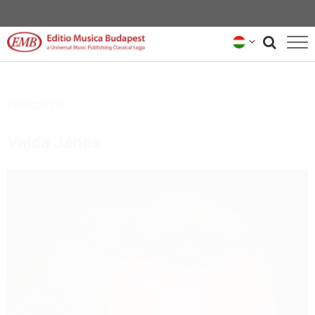
KATALÓGUS
Zeneszerzők
ZENESZERZŐK
Vajda János
HÍREK
KÖLCSÖNANYAG-KÉPVISELŐK
RÓLUNK
HÍRLEVÉL
KAPCSOLAT