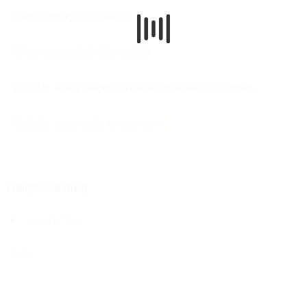
Kölcsönanyag: írjon nekünk
Kölcsönanyag: helyi képviselőink
Vásárlás: egész világon, kivéve az amerikai kontinensen
Vásárlás: az amerikai kontinensen
Hallgassa meg
Just for You
Róla