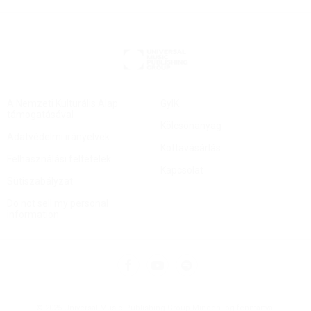
A Nemzeti Kulturális Alap
GyIK
támogatásával
Kölcsönanyag
Adatvédelmi irányelvek
Kottavásárlás
Felhasználási feltételek
Kapcsolat
Sütiszabályzat
Do not sell my personal
information
© 2025 Universal Music Publishing Group Minden jog fenntartva.