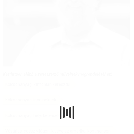
Kattintson alább a zeneszerző műveinek megrendeléséhez!
Kölcsönanyag: Zinfonián keresztül
Kölcsönanyag: írjon nekünk
Kölcsönanyag: helyi képviselőink
Vásárlás: egész világon, kivéve az amerikai kontinensen