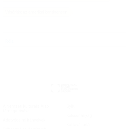
Vásárlás: az amerikai kontinensen
Róla
A Nemzeti Kulturális Alap
GyIK
támogatásával
Kölcsönanyag
Adatvédelmi irányelvek
Kottavásárlás